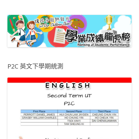
嗇色園主辦可譽中學暨可譽小學 – 小學
龍虎榜
P2C 英文下學期統測