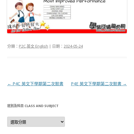
分類：
P2C
,
英文 English
| 日期：
2024-05-24
文
←
P4C 英文下學期第二次默書
P4E 英文下學期第二次默書
→
章
導
班別及科目 CLASS AND SUBJECT
航
列
班
別
及
科