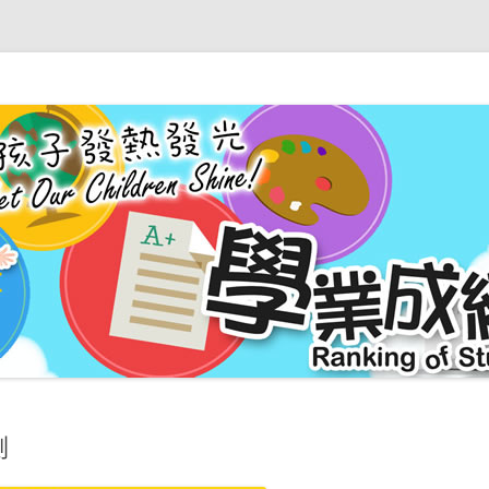
可譽小學 – 小學龍虎榜
測