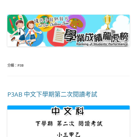
嗇色園主辦可譽中學暨可譽小學 – 小學
龍虎榜
分類：
P3B
P3AB 中文下學期第二次閱讀考試