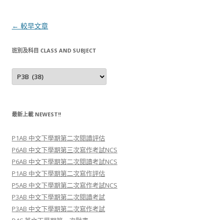
文
←
較早文章
章
班別及科目 CLASS AND SUBJECT
導
航
班
別
列
及
科
目
C
l
最新上載 NEWEST!!
a
s
s
P1AB 中文下學期第二次閱讀評估
a
n
P6AB 中文下學期第三次寫作考試NCS
d
S
P6AB 中文下學期第二次閱讀考試NCS
u
P1AB 中文下學期第二次寫作評估
b
j
P5AB 中文下學期第二次寫作考試NCS
e
c
P3AB 中文下學期第二次閱讀考試
t
P3AB 中文下學期第二次寫作考試