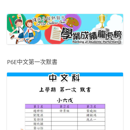
嗇色園主辦可譽中學暨可譽小學 – 小學
龍虎榜
P6E中文第一次默書