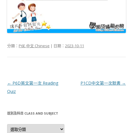
分類：
P6E
,
中文 Chinese
| 日期：
2023-10-11
文
←
P6D英文第一次 Reading
P1CD中文第一次默書
→
章
Quiz
導
航
班別及科目 CLASS AND SUBJECT
列
班
別