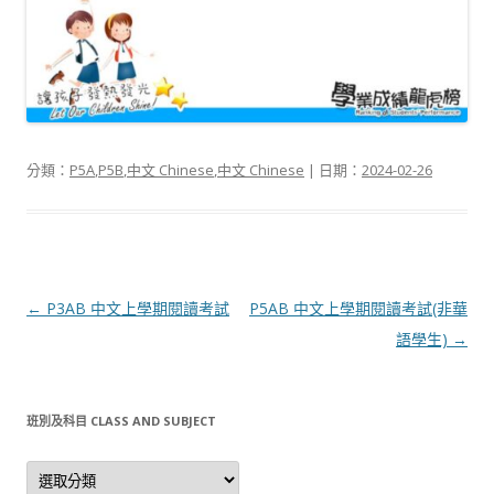
分類：
P5A
,
P5B
,
中文 Chinese
,
中文 Chinese
| 日期：
2024-02-26
文
←
P3AB 中文上學期閱讀考試
P5AB 中文上學期閱讀考試(非華
章
語學生)
→
導
航
班別及科目 CLASS AND SUBJECT
列
班
別