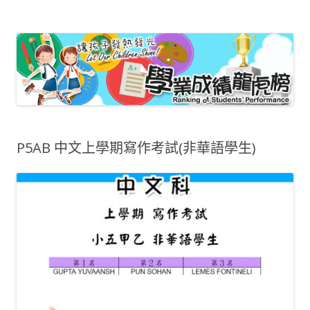
嗇色園主辦可譽中學暨可譽小學 – 小學
龍虎榜
P5AB 中文上學期寫作考試(非華語學生)